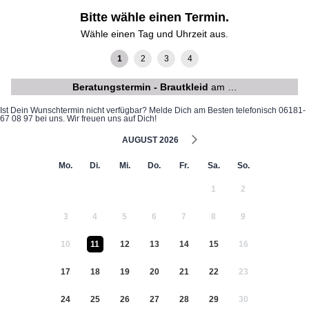
Bitte wähle einen Termin.
Wähle einen Tag und Uhrzeit aus.
Beratungstermin - Brautkleid
am …
Ist Dein Wunschtermin nicht verfügbar? Melde Dich am Besten telefonisch 06181-
67 08 97 bei uns. Wir freuen uns auf Dich!
AUGUST 2026
Mo.
Di.
Mi.
Do.
Fr.
Sa.
So.
1
2
3
4
5
6
7
8
9
10
11
12
13
14
15
16
17
18
19
20
21
22
23
24
25
26
27
28
29
30