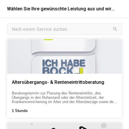
Wählen Sie Ihre gewünschte Leistung aus und wir teilen Ihnen automatisch den richtigen Mitarbeiter zu
Altersübergangs- & Renteneintrittsberatung
Beratungstermin zur Planung des Renteneintritts, des
Übergangs in den Ruhestand oder der Altersteilzeit, der
Krankenversicherung im Alter und der Altersbezüge sowie der
jeweiligen Abgaben und der betrieblichen und privaten
Altersversorgung. Kosten der Beratung: 23,00 EUR/angef. 30
1 Stunde
Min.