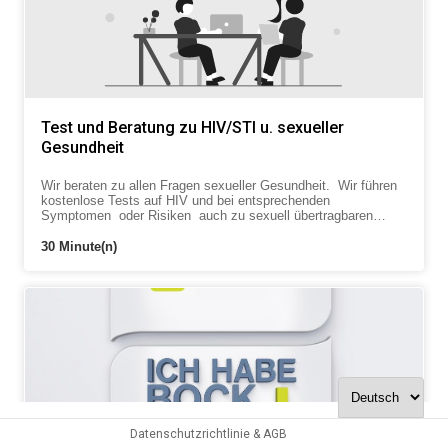
Test und Beratung zu HIV/STI u. sexueller
Gesundheit
Wir beraten zu allen Fragen sexueller Gesundheit. Wir führen
kostenlose Tests auf HIV und bei entsprechenden
Symptomen oder Risiken auch zu sexuell übertragbaren
Krankheiten durch, auch Affenpocken und Corona.
30 Minute(n)
Datenschutzrichtlinie & AGB
Antragstellung bei der Deutschen