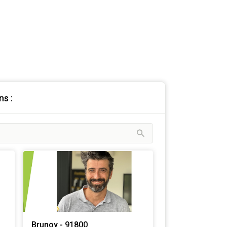
s :
Brunoy - 91800